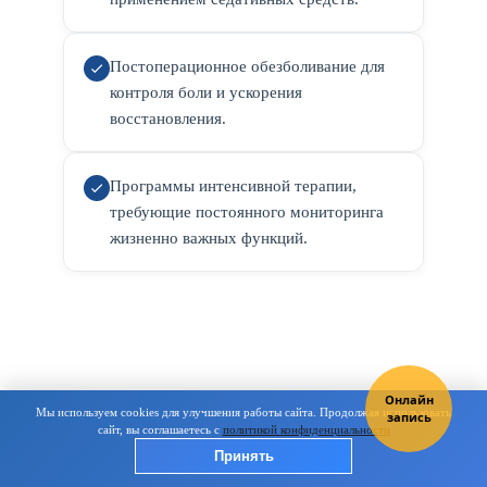
Постоперационное обезболивание для
контроля боли и ускорения
восстановления.
Программы интенсивной терапии,
требующие постоянного мониторинга
жизненно важных функций.
Мы используем cookies для улучшения работы сайта. Продолжая использовать
сайт, вы соглашаетесь с
политикой конфиденциальности
Принять
Преимущества