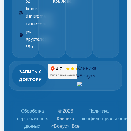
52
Крылова, 5
bonus-
clinic@mail.ru
Севастополь,
ул.
Хрусталева,
35-г
Клиника
ЗАПИСЬ К
«Бонус»
ДОКТОРУ
Обработка
© 2026
Политика
персональных
Клиника
конфиденциальности
данных
«Бонус». Все