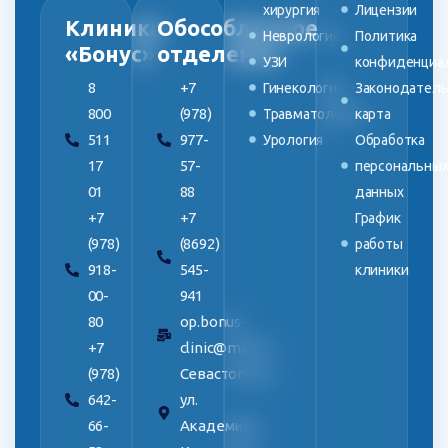
хирургия
Лицензии
Клиника
Обособленное
Неврология
Политика
«Бонус»
отделение
УЗИ
конфиденциа
8
+7
Гинекология
Законодатель
800
(978)
Травматология
карта
511
977-
Урология
Обработка
17
57-
персональны
01
88
данных
+7
+7
График
(978)
(8692)
работы
918-
545-
клиники
00-
941
80
op.bonus-
+7
clinic@mail.ru
(978)
Севастополь,
642-
ул.
66-
Академика